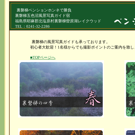
裏磐梯ペンションホンネで勝負
裏磐梯五色沼風景写真ガイド宿
福島県耶麻郡北塩原村裏磐梯曽原湖レイクウッド
TEL：0241-32-2286
裏磐梯の風景写真ガイドも承っております。
初心者大歓迎！1名様からでも撮影ポイントのご案内を致し
■TOPページへ